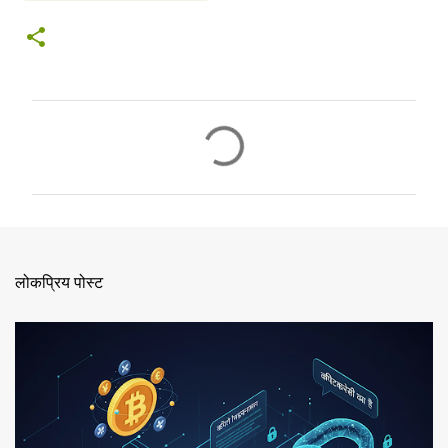
टि
प्प
णि
याँ
लोकप्रिय पोस्ट