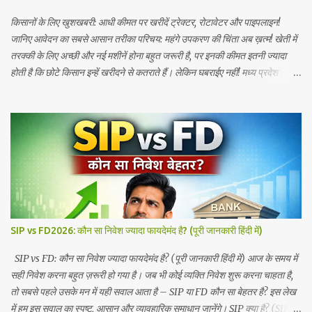
किसानों के लिए खुशखबरी: आधी कीमत पर खरीदें ट्रेक्टर, रोटावेटर और पाइपलाइन!
जानिए आवेदन का सबसे आसान तरीका परिचय: महंगे उपकरण की चिंता अब ख़त्म! खेती में
तरक्की के लिए अच्छी और नई मशीनें होना बहुत जरूरी है, पर इनकी कीमत इतनी ज्यादा
होती है कि छोटे किसान इन्हें खरीदने से कतराते हैं। लेकिन घबराईए नहीं! मध्य प्रदेश
सरकार किसानों को आधुनिक बनाने के लिए 'कृषि यंत्र अनुदान योजना' चला रही है। इस
योजना के तहत, आप अपनी जरूरत के हिसाब से खेती की मशीनें 30% से लेकर 50% तक
की भारी सब्सिडी पर खरीद सकते हैं। योजना क्या है? (E-Krishi Yantra Anudan
Yojana) यह योजना मध्य प्रदेश सरकार के 'किसान कल्याण तथा कृषि विकास विभाग'
द्वारा चलाई जाती है। इसका मुख्य उद्देश्य किसानों को सस्ते में आधुनिक कृषि उपकरण
उपलब्ध कराना है। * कितनी सब्सिडी? 1. सामान्य किसान: कृषि यंत्रों पर 30% से 40%
तक सब्सिडी। 2. SC/ST या महिला किसान: इन्हें प्राथमिकता मिलती है और सब्सिडी
50% तक भी हो सकती है। * किन-किन मशीनों पर मिलती है सब्सिडी? 1. ट्रेक्टर (विशेष
शर्तों के साथ) 2. रोटावेटर (Rotavator) 3. सीड कम फ़र्टिलाइज़र ...
SIP vs FD2026: कौन सा निवेश ज्यादा फायदेमंद है? (पूरी जानकारी हिंदी में)
SIP vs FD: कौन सा निवेश ज्यादा फायदेमंद है? (पूरी जानकारी हिंदी में) आज के समय में
सही निवेश करना बहुत ज़रूरी हो गया है। जब भी कोई व्यक्ति निवेश शुरू करना चाहता है,
तो सबसे पहले उसके मन में यही सवाल आता है – SIP या FD कौन सा बेहतर है? इस लेख
में हम इस सवाल का स्पष्ट, आसान और व्यावहारिक समाधान जानेंगे। SIP क्या है? (SIP