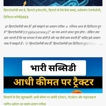
क्रिप्टोकरेंसी क्या है, क्रिप्टो इन्वेस्टमेंट, क्रिप्टो से पैसे कैसे कमाएं, ब्लॉकचेन टेक्नोलॉजी,
डिजिटल करेंसी2025
🪙 क्रिप्टोकरेंसी क्या है? इसे समझने का आसान तरीका 🔹 परिचय आज के डिजिटल युग
में “क्रिप्टोकरेंसी (Cryptocurrency)” का नाम आपने ज़रूर सुना होगा। लेकिन क्या
आप जानते हैं कि यह वास्तव में क्या होती है और यह कैसे काम करती है? चलिए इसे आसान
भाषा में समझते हैं। 💡 क्रिप्टोकरेंसी क्या है? क्रिप्टोकरेंसी एक डिजिटल मुद्रा (Digital
Currency) है जो ब्लॉकचेन टेक्नोलॉजी (Blockchain Technology) पर आधारित
होती है। इसका कोई भौतिक रूप नहीं होता — यानी आप इसे हाथ में नहीं पकड़ सकते जैसे
नोट या सिक्के। यह पूरी तरह ऑनलाइन चलने वाली मुद्रा है। इसका उपयोग आप
ऑनलाइन पेमेंट, ट्रेडिंग और निवेश के लिए कर सकते हैं। उदाहरण के लिए * Bitcoin
(BTC) * Ethereum (ETH) * Ripple (XRP) * Dogecoin (DOGE) 🔐
ब्लॉकचेन क्या है और यह कैसे काम करता है? ब्लॉकचेन एक डिजिटल रजिस्टर की तरह
काम करता है जिसमें सभी ट्रांजेक्शन रिकॉर्ड होते हैं। हर ट्रांजेक्शन एक ब्लॉक में जुड़ता है
और यह ब्लॉक दूसरे ब्लॉकों से जुड़कर चेन (श्रृंखला) बना देता है — इसलिए इसे
Blockchain कहा जाता है। इससे डेटा में कोई बदलाव करना लगभग असंभव हो जाता
किसानों के लिए खुशखबरी: आधी कीमत पर खरीदें ट्रेक्टर, रोटावेटर और पाइपलाइन!
है,...
जानिए आवेदन का सबसे आसान तरीका