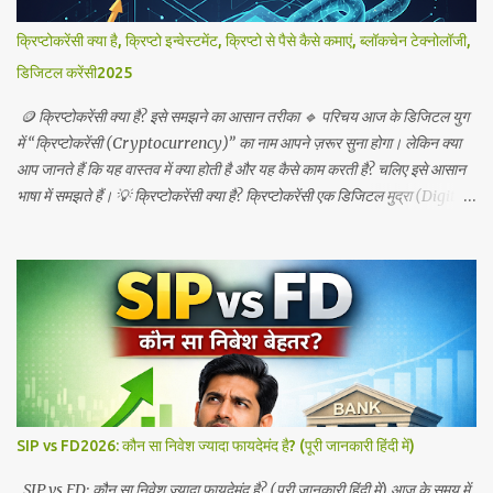
50% तक भी हो सकती है। * किन-किन मशीनों पर मिलती है सब्सिडी? 1. ट्रेक्टर (विशेष
शर्तों के साथ) 2. रोटावेटर (Rotavator) 3. सीड कम फ़र्टिलाइज़र ...
क्रिप्टोकरेंसी क्या है, क्रिप्टो इन्वेस्टमेंट, क्रिप्टो से पैसे कैसे कमाएं, ब्लॉकचेन टेक्नोलॉजी,
डिजिटल करेंसी2025
🪙 क्रिप्टोकरेंसी क्या है? इसे समझने का आसान तरीका 🔹 परिचय आज के डिजिटल युग
में “क्रिप्टोकरेंसी (Cryptocurrency)” का नाम आपने ज़रूर सुना होगा। लेकिन क्या
आप जानते हैं कि यह वास्तव में क्या होती है और यह कैसे काम करती है? चलिए इसे आसान
भाषा में समझते हैं। 💡 क्रिप्टोकरेंसी क्या है? क्रिप्टोकरेंसी एक डिजिटल मुद्रा (Digital
Currency) है जो ब्लॉकचेन टेक्नोलॉजी (Blockchain Technology) पर आधारित
होती है। इसका कोई भौतिक रूप नहीं होता — यानी आप इसे हाथ में नहीं पकड़ सकते जैसे
नोट या सिक्के। यह पूरी तरह ऑनलाइन चलने वाली मुद्रा है। इसका उपयोग आप
ऑनलाइन पेमेंट, ट्रेडिंग और निवेश के लिए कर सकते हैं। उदाहरण के लिए * Bitcoin
(BTC) * Ethereum (ETH) * Ripple (XRP) * Dogecoin (DOGE) 🔐
ब्लॉकचेन क्या है और यह कैसे काम करता है? ब्लॉकचेन एक डिजिटल रजिस्टर की तरह
काम करता है जिसमें सभी ट्रांजेक्शन रिकॉर्ड होते हैं। हर ट्रांजेक्शन एक ब्लॉक में जुड़ता है
और यह ब्लॉक दूसरे ब्लॉकों से जुड़कर चेन (श्रृंखला) बना देता है — इसलिए इसे
Blockchain कहा जाता है। इससे डेटा में कोई बदलाव करना लगभग असंभव हो जाता
SIP vs FD2026: कौन सा निवेश ज्यादा फायदेमंद है? (पूरी जानकारी हिंदी में)
है,...
SIP vs FD: कौन सा निवेश ज्यादा फायदेमंद है? (पूरी जानकारी हिंदी में) आज के समय में