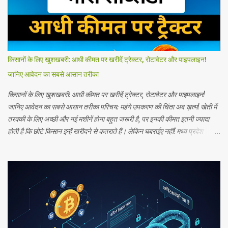
किसानों के लिए खुशखबरी: आधी कीमत पर खरीदें ट्रेक्टर, रोटावेटर और पाइपलाइन!
जानिए आवेदन का सबसे आसान तरीका
किसानों के लिए खुशखबरी: आधी कीमत पर खरीदें ट्रेक्टर, रोटावेटर और पाइपलाइन!
जानिए आवेदन का सबसे आसान तरीका परिचय: महंगे उपकरण की चिंता अब ख़त्म! खेती में
तरक्की के लिए अच्छी और नई मशीनें होना बहुत जरूरी है, पर इनकी कीमत इतनी ज्यादा
होती है कि छोटे किसान इन्हें खरीदने से कतराते हैं। लेकिन घबराईए नहीं! मध्य प्रदेश
सरकार किसानों को आधुनिक बनाने के लिए 'कृषि यंत्र अनुदान योजना' चला रही है। इस
योजना के तहत, आप अपनी जरूरत के हिसाब से खेती की मशीनें 30% से लेकर 50% तक
की भारी सब्सिडी पर खरीद सकते हैं। योजना क्या है? (E-Krishi Yantra Anudan
Yojana) यह योजना मध्य प्रदेश सरकार के 'किसान कल्याण तथा कृषि विकास विभाग'
द्वारा चलाई जाती है। इसका मुख्य उद्देश्य किसानों को सस्ते में आधुनिक कृषि उपकरण
उपलब्ध कराना है। * कितनी सब्सिडी? 1. सामान्य किसान: कृषि यंत्रों पर 30% से 40%
तक सब्सिडी। 2. SC/ST या महिला किसान: इन्हें प्राथमिकता मिलती है और सब्सिडी